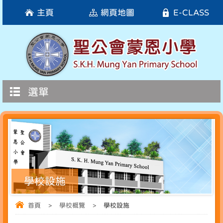
主頁
網頁地圖
E-CLASS
選單
學校設施
首頁
>
學校概覽
>
學校設施