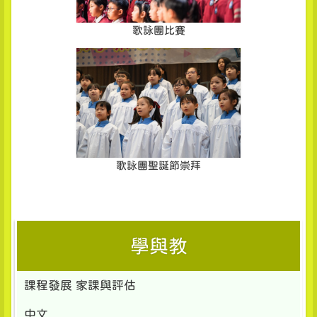
歌詠團比賽
歌詠團聖誕節崇拜
學與教
課程發展 家課與評估
中文