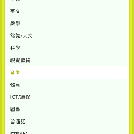
英文
數學
常識/人文
科學
視覺藝術
音樂
體育
ICT/編程
圖書
普通話
STEAM