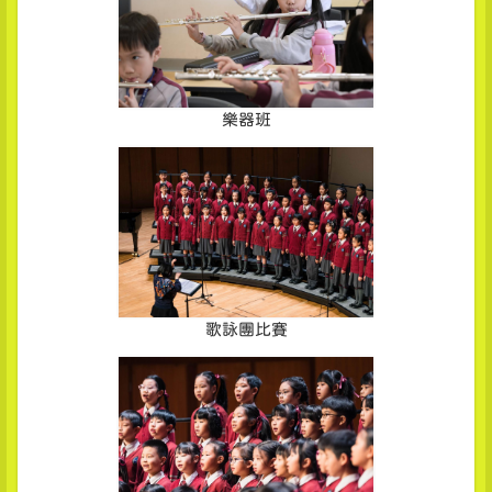
樂器班
歌詠團比賽