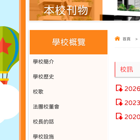
本校刊物
首頁
>
學校概覽
學校簡介
校訊
學校歷史
202
校歌
202
法團校董會
202
校長的話
學校設施