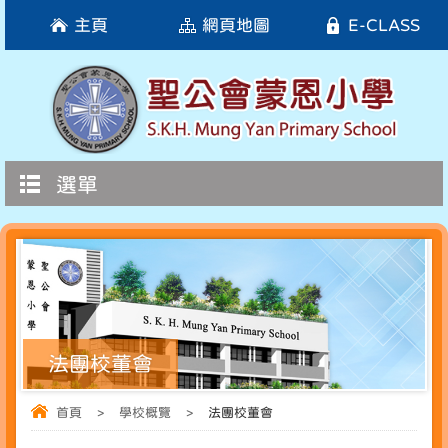
主頁
網頁地圖
E-CLASS
選單
法團校董會
首頁
>
學校概覽
>
法團校董會